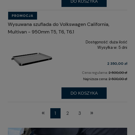
DO KOSZYKA
PROMOCJA
Wysuwana szuflada do Volkswagen California,
Multivan - 950mm T5, T6, T6.1
Dostępność:
duża ilość
Wysyłka w:
5 dni
2 350,00 zł
Cena regularna:
2 500,00 zł
Najniższa cena:
2 500,00 zł
DO KOSZYKA
«
»
1
2
3