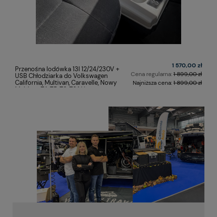
1 570,00 zł
Przenośna lodówka 13l 12/24/230V +
Cena regularna:
1 899,00 zł
USB Chłodziarka do Volkswagen
California, Multivan, Caravelle, Nowy
Najniższa cena:
1 899,00 zł
Multivan T4, T5, T6, T6.1 i inne